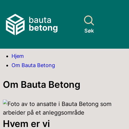
Søk
Du
Hjem
Om Bauta Betong
er
Om Bauta Betong
her:
Hvem er vi