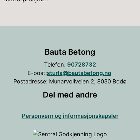
Bauta Betong
Telefon:
90728732
E-post:
sturla@bautabetong.no
Postadresse: Munarvollveien 2, 8030 Bodø
Del med andre
Del
Del
Del
Del
Personvern og informasjonskapsler
på
på
på
på
Facebook
Twitter
LinkedIn
E-
post